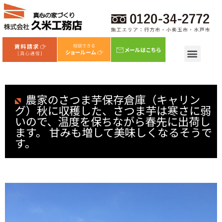
農家のさつま芋保存倉庫（キャリン
グ）秋に収穫した、さつま芋は寒さに弱
いので、温度を保ちながら春先に出荷し
ます。 甘みも増して美味しくなるそうで
す。